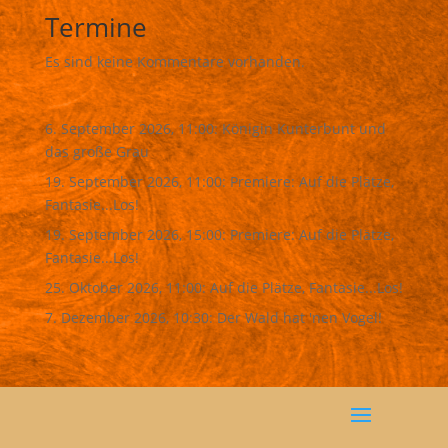
Termine
Es sind keine Kommentare vorhanden.
6. September 2026, 11:00: Königin Kunterbunt und
das große Grau
19. September 2026, 11:00: Premiere: Auf die Plätze,
Fantasie...Los!
19. September 2026, 15:00: Premiere: Auf die Plätze,
Fantasie...Los!
25. Oktober 2026, 11:00: Auf die Plätze, Fantasie...Los!
7. Dezember 2026, 10:30: Der Wald hat 'nen Vogel!