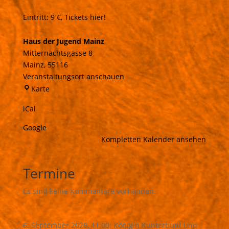
Eintritt: 9 €,
Tickets hier!
Haus der Jugend Mainz
Mitternachtsgasse 8
Mainz
,
55116
Veranstaltungsort anschauen
Haus
Karte
der
iCal
Jugend
Mainz
Google
Kompletten Kalender ansehen
Termine
Es sind keine Kommentare vorhanden.
6. September 2026, 11:00: Königin Kunterbunt und