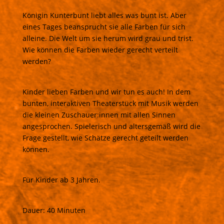
Königin Kunterbunt liebt alles was bunt ist. Aber
eines Tages beansprucht sie alle Farben für sich
alleine. Die Welt um sie herum wird grau und trist.
Wie können die Farben wieder gerecht verteilt
werden?
Kinder lieben Farben und wir tun es auch! In dem
bunten, interaktiven Theaterstück mit Musik werden
die kleinen Zuschauer:innen mit allen Sinnen
angesprochen. Spielerisch und altersgemäß wird die
Frage gestellt, wie Schätze gerecht geteilt werden
können.
Für Kinder ab 3 Jahren.
Dauer: 40 Minuten