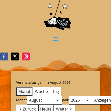
Veranstaltungen im August 2026
Monat
Woche
Tag
Monat
Jahr
Zurück
Heute
Weiter