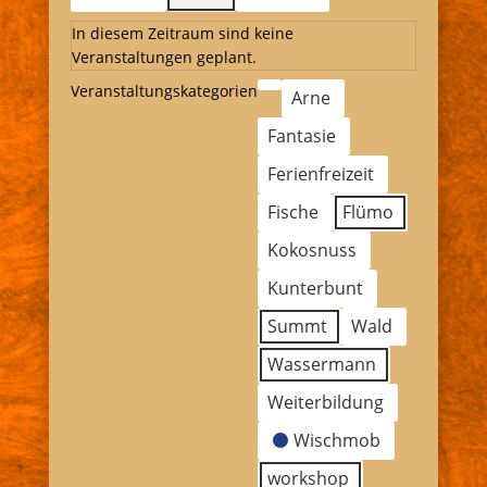
In diesem Zeitraum sind keine
Veranstaltungen geplant.
Veranstaltungskategorien
Kategorie
Arne
ohne
Fantasie
Titel
Ferienfreizeit
Fische
Flümo
Kokosnuss
Kunterbunt
Summt
Wald
Wassermann
Weiterbildung
Wischmob
workshop