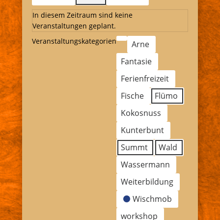
In diesem Zeitraum sind keine
Veranstaltungen geplant.
Veranstaltungskategorien
Kategorie
Arne
ohne
Fantasie
Titel
Ferienfreizeit
Fische
Flümo
Kokosnuss
Kunterbunt
Summt
Wald
Wassermann
Weiterbildung
Wischmob
workshop