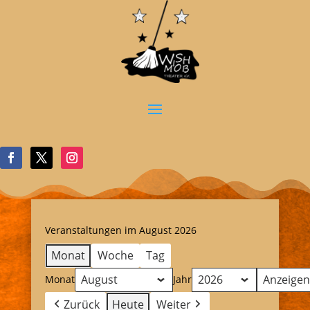
Veranstaltungen im August 2026
Monat
Woche
Tag
Monat
Jahr
Zurück
Heute
Weiter